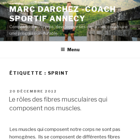
Aller
MARC DARCHEZ -COACH
au
SPORTIF ANNECY
contenu
principal
Comprendre son corps, developper ses capacités, construire
une progression durable.
Menu
ÉTIQUETTE :
SPRINT
PUBLIÉ
20 DÉCEMBRE 2012
LE
Le rôles des fibres musculaires qui
composent nos muscles.
Les muscles qui composent notre corps ne sont pas
homogènes. Ils se composent de différentes fibres