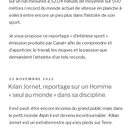
sur un run mesurée a 52,04 nœuds de moyenne sur 500
mètres ( record du monde actuel de vitesse en planche à
voile) il entre encore un peu plus dans l’histoire de son
sport.
Je vous propose ce reportage « d’intérieur sport »
émission produite par Canal+ afin de comprendre et
d’apprécier, le travail, les risques et la passion que
demandent l’atteinte d’un tels records.
PUBLIÉ
22 NOVEMBRE 2012
LE
Kilan Jornet, reportage sur un Homme
« seul au monde » dans sa discipline.
Il est peut-être encore inconnu du grand public mais dans
le petit monde Alpin il est devenu incontournable : Kilian
Jornet est un extraterrestre qui a les pieds sur Terre.