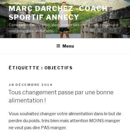
Aller
MARC DARCHEZ -COACH
au
SPORTIF ANNECY
contenu
principal
Comprendre son corps, developper ses capacités, construire
une progression durable.
Menu
ÉTIQUETTE :
OBJECTIFS
PUBLIÉ
18 DÉCEMBRE 2014
LE
Tous changement passe par une bonne
alimentation !
Vous souhaitez changer votre alimentation dans le but de
perdre du poids, très bien mais attention MOINS manger
ne veut pas dire PAS manger.