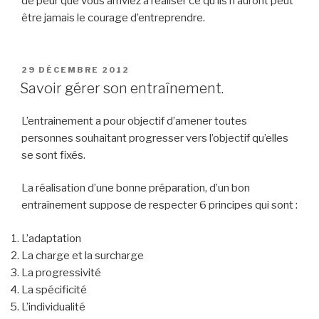
de peur que vous arriviez à réaliser ce qu’ils n’auront peut
être jamais le courage d’entreprendre.
PUBLIÉ
29 DÉCEMBRE 2012
LE
Savoir gérer son entraînement.
L’entrainement a pour objectif d’amener toutes
personnes souhaitant progresser vers l’objectif qu’elles
se sont fixés.
La réalisation d’une bonne préparation, d’un bon
entraînement suppose de respecter 6 principes qui sont :
L’adaptation
La charge et la surcharge
La progressivité
La spécificité
L’individualité