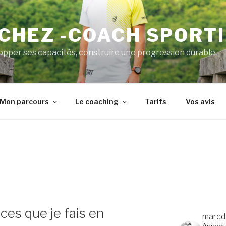
CHEZ -COACH SPORT
pper ses capacités, construire une progression durable.
Mon parcours
Le coaching
Tarifs
Vos avis
ices que je fais en
marcd
Annecy