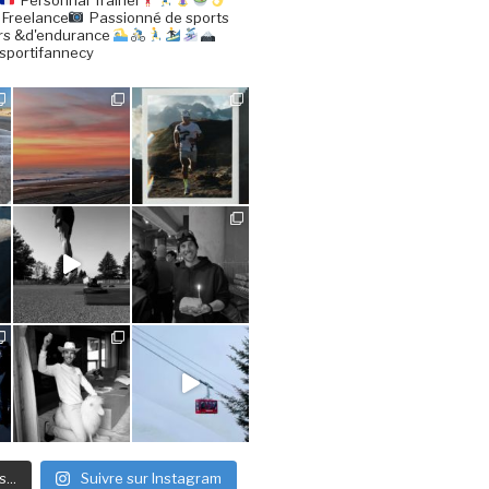
 Freelance
Passionné de sports
rs &d'endurance
sportifannecy
...
Suivre sur Instagram