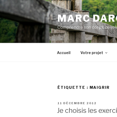
Aller
au
MARC DAR
contenu
principal
Comprendre son corps, develo
Accueil
Votre projet
ÉTIQUETTE :
MAIGRIR
PUBLIÉ
11 DÉCEMBRE 2012
LE
Je choisis les exerc