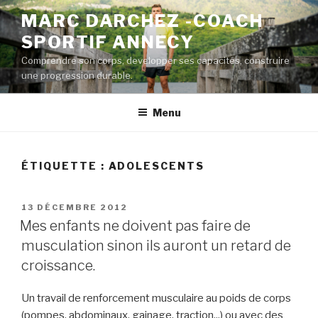
Aller
MARC DARCHEZ -COACH
au
SPORTIF ANNECY
contenu
principal
Comprendre son corps, developper ses capacités, construire
une progression durable.
Menu
ÉTIQUETTE :
ADOLESCENTS
PUBLIÉ
13 DÉCEMBRE 2012
LE
Mes enfants ne doivent pas faire de
musculation sinon ils auront un retard de
croissance.
Un travail de renforcement musculaire au poids de corps
(pompes, abdominaux, gainage, traction,..) ou avec des