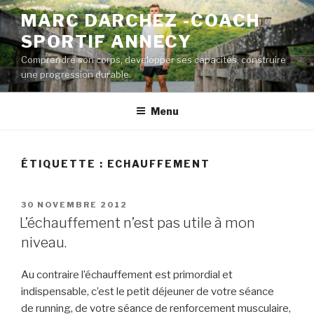
Aller
MARC DARCHEZ -COACH
au
SPORTIF ANNECY
contenu
principal
Comprendre son corps, developper ses capacités, construire
une progression durable.
Menu
ÉTIQUETTE :
ECHAUFFEMENT
PUBLIÉ
30 NOVEMBRE 2012
LE
L’échauffement n’est pas utile à mon
niveau.
Au contraire l’échauffement est primordial et
indispensable, c’est le petit déjeuner de votre séance
de running, de votre séance de renforcement musculaire,