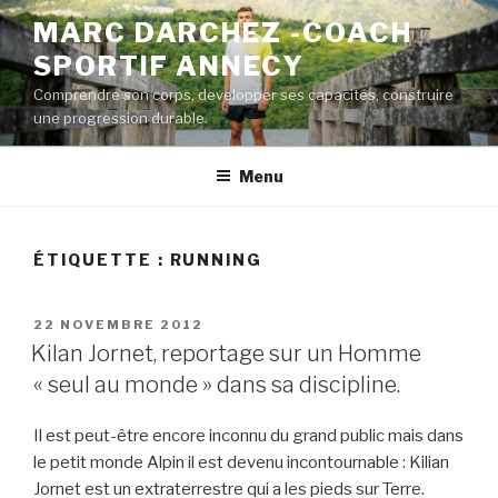
Aller
MARC DARCHEZ -COACH
au
SPORTIF ANNECY
contenu
principal
Comprendre son corps, developper ses capacités, construire
une progression durable.
Menu
ÉTIQUETTE :
RUNNING
PUBLIÉ
22 NOVEMBRE 2012
LE
Kilan Jornet, reportage sur un Homme
« seul au monde » dans sa discipline.
Il est peut-être encore inconnu du grand public mais dans
le petit monde Alpin il est devenu incontournable : Kilian
Jornet est un extraterrestre qui a les pieds sur Terre.