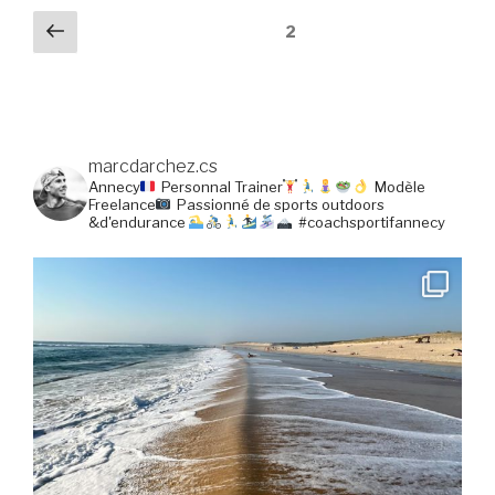
Navigation
Page
Page
2
précédente
des
articles
marcdarchez.cs
Annecy
Personnal Trainer
Modèle
Freelance
Passionné de sports outdoors
&d'endurance
#coachsportifannecy