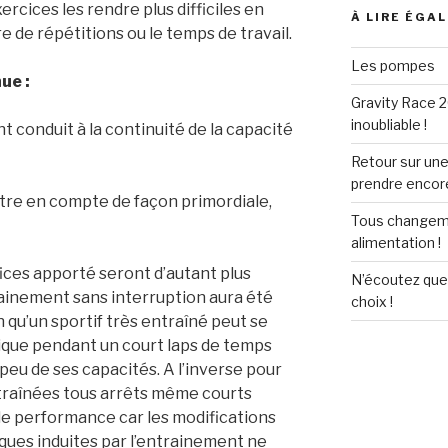
rcices les rendre plus difficiles en
À LIRE ÉGA
 de répétitions ou le temps de travail.
Les pompes
ue :
Gravity Race 2
inoubliable !
t conduit à la continuité de la capacité
Retour sur un
prendre encore
ntre en compte de façon primordiale,
Tous changem
alimentation !
éfices apporté seront d’autant plus
N’écoutez que 
rainement sans interruption aura été
choix !
n qu’un sportif très entraîné peut se
ique pendant un court laps de temps
peu de ses capacités. A l’inverse pour
raînées tous arrêts même courts
de performance car les modifications
ues induites par l’entrainement ne