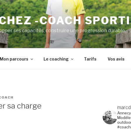
CHEZ -COACH SPORT
pper ses capacités, construire une progression durable.
Mon parcours
Le coaching
Tarifs
Vos avis
COACH
r sa charge
marcd
Annecy
Modèle
outdoo
#coach