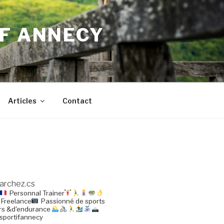
IF ANNECY
Articles
Contact
archez.cs
Personnal Trainer
 Freelance
Passionné de sports
rs &d'endurance
sportifannecy