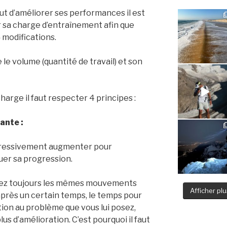
but d’améliorer ses performances il est
r sa charge d’entraînement afin que
» modifications.
 le volume (quantité de travail) et son
harge il faut respecter 4 principes :
ante :
ogressivement augmenter pour
uer sa progression.
pétez toujours les mêmes mouvements
Afficher plus
près un certain temps, le temps pour
tion au problème que vous lui posez,
us d’amélioration. C’est pourquoi il faut