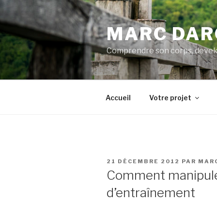
Aller
au
MARC DAR
contenu
principal
Comprendre son corps, develo
Accueil
Votre projet
PUBLIÉ
21 DÉCEMBRE 2012
PAR
MAR
LE
Comment manipule
d’entraînement