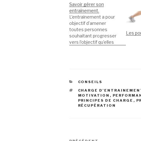
Savoir gérer son
entraînement.
L’entrainement a pour
objectif d’amener
toutes personnes
Les p
souhaitant progresser
vers l’objectif qu’elles
se sont fixés. La
réalisation d’une bonne
préparation, d’un bon
entraînement suppose
de respecter 6
principes qui sont :
CATÉGORIES
CONSEILS
L’adaptation La charge
ÉTIQUETTES
CHARGE D'ENTRAINEMEN
et la surcharge La
MOTIVATION
,
PERFORMA
progressivité La
PRINCIPES DE CHARGE
,
P
spécificité
RÉCUPÉRATION
L’individualité La
réversibilité Pour ce
faire l’entrainement doit
être planifié…
Navigation